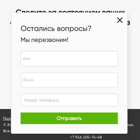
Следите за состоянием ваших
объектов и управляйте ими через
Остались вопросы?
интернет
Мы перезвоним!
Отправить
Правовая информация
Проект компании
2memory
© 2agroCloud,
2026
г.
Москва
,
2-я Магистральная улица,
Все права защищены
10с1
+7 916 105-74-48